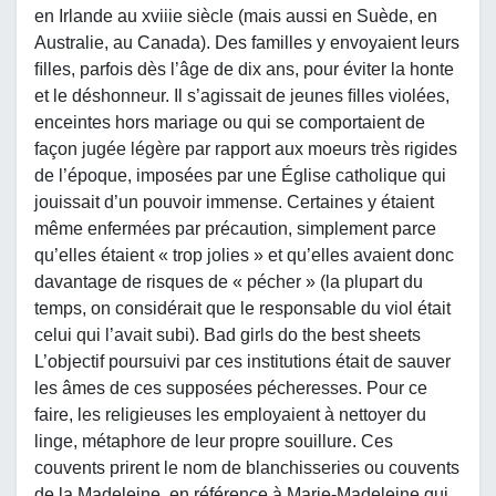
en Irlande au xviiie siècle (mais aussi en Suède, en
Australie, au Canada). Des familles y envoyaient leurs
ﬁlles, parfois dès l’âge de dix ans, pour éviter la honte
et le déshonneur. Il s’agissait de jeunes ﬁlles violées,
enceintes hors mariage ou qui se comportaient de
façon jugée légère par rapport aux moeurs très rigides
de l’époque, imposées par une Église catholique qui
jouissait d’un pouvoir immense. Certaines y étaient
même enfermées par précaution, simplement parce
qu’elles étaient « trop jolies » et qu’elles avaient donc
davantage de risques de « pécher » (la plupart du
temps, on considérait que le responsable du viol était
celui qui l’avait subi). Bad girls do the best sheets
L’objectif poursuivi par ces institutions était de sauver
les âmes de ces supposées pécheresses. Pour ce
faire, les religieuses les employaient à nettoyer du
linge, métaphore de leur propre souillure. Ces
couvents prirent le nom de blanchisseries ou couvents
de la Madeleine, en référence à Marie-Madeleine qui